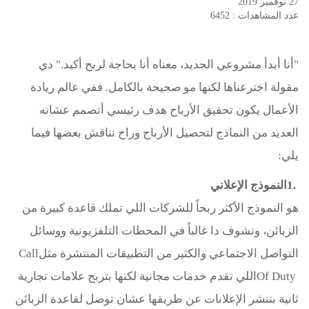
27 نوفمبر 2019
عدد المشاهدات : 6452
"
أنا أبدأ مشروعي الجديد، معناه أنا بحاجة لربح أكيد." دي
مقولة اخترعناها لكنها مو صحيحة بالكامل. ففي عالم ريادة
الأعمال يكون تحقيق الأرباح هدف رئيسي أتصمم عشانه
العديد من النماذج لتحصيل الأرباح وراح نناقش بعضها فيما
يلي
:
1.
النموذج الإعلاني
هو النموذج الأكثر ربحاً للشركات اللي تملك قاعدة كبيرة من
الزبائن، ونشوف دا غالباً في المحطات التلفزيونية ووسائل
التواصل الاجتماعي والكثير من التطبيقات المنتشرة مثل
Call
Of Duty
اللي تقدم خدمات مجانية لكنها بتربح علامات تجارية
ثانية بتنشر الإعلانات عن طريقها عشان توصل لقاعدة الزبائن