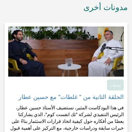
مدونات أخرى
مقابلات
الحلقة الثانية من " غلطات" مع حسين عطار
في هذا البودكاست المثير، نستضيف الأستاذ حسين عطار،
الرئيس التنفيذي لشركة "تك انفست كوم"، الذي يشاركنا
بعضًا من أفكاره حول كيفية اتخاذ قرارات الاستثمار بناءً على
خبرات سابقة ودراسات خارجية، مع التركيز على أهمية قبول