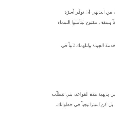
، من البديهي أن توفّر أسرّة
فاً بسقف مفتوح ليتأملوا السماء
مة الجيدة ولنلهمك ثانياً في
من بديهية هذه القواعد، هي تتطلّب
ك، بل كن استراتيجياً في خطواتك.