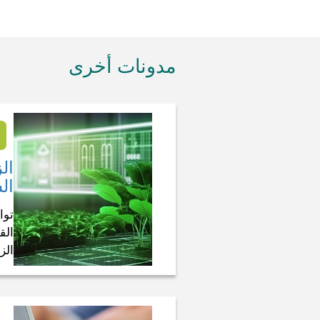
مدونات أخرى
ال
ال
توا
الق
الز