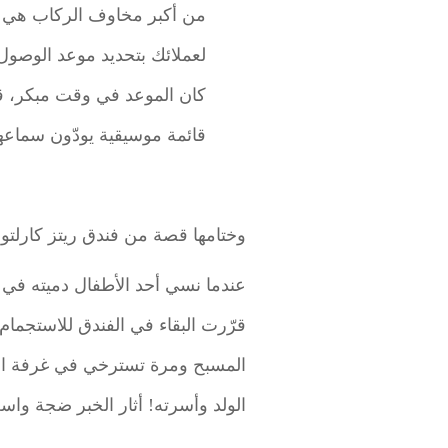
من أكبر مخاوف الركاب هي ال
لعملائك بتحديد موعد الوصول
كان الموعد في وقت مبكر، قد
قائمة موسيقية يودّون سماعه
وختامها قصة من فندق ريتز كارلت
عندما نسي أحد الأطفال دميته في ا
قرّرت البقاء في الفندق للاستجمام
المسبح ومرة تسترخي في غرفة التدل
الولد وأسرته! أثار الخبر ضجة واس