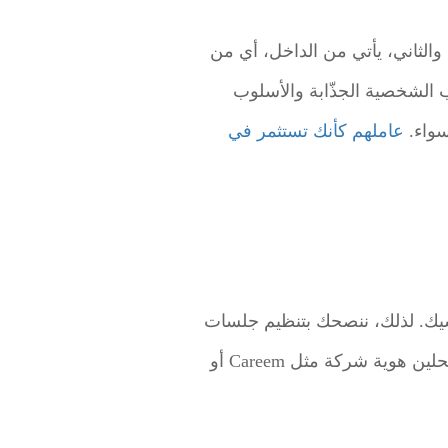
والثاني، يأتي من الداخل، أي من
 الشخصية الجذّابة والأسلوب
سواء.
عاملهم كأنك تستثمر في
سيك. لذلك، ننصحك بتنظيم جلسات
. أما نحن، فسوف نبسّط الأمر منتحلين هوية شركة مثل Careem أو