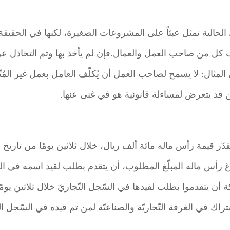
الحالية تمثل عبئاً على المشروعات الصغيرة، لكنها في الحقي
ل من صاحب العمل والعمال.فإن لم يأخذ بها وتم التخاذل عن ت
لمثال: لا يسمح لصاحب العمل أن يُكلّف العامل بعمل غير المُتّ
 قد يتعرض لمساءلة قانونية هو في غنى عنها.
دّر قيمة رأس ماله مائة ألف ريال، خلال ثلاثين يومًا من تاريخ اف
 بُلوغ رأس ماله المبلّغ المطلوب، أن يتقدم بطلب لقيد اسمه في ال
 أن يتقدموا بطلب لقيدها في السّجل التّجاريّ خلال ثلاثين يوم
راك في الغرفة التّجاريّة والصناعيّة لمن تم قيده في السّجل التّ