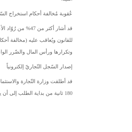
عُقوبة مُخالفة أحكام استخراج السّج
قد أشار أكثر من 
للقانون ويُعاقب عليه (مخالفة أحكا
وتكرارها ورأس المال والضّرر الوا
إصدار السّجل التّجاريّ إلكترونياً
قد أطلقت وزارة التّجارة والاستثمار 
180 ثانية من بداية الطلب إلى أن يتم إصداره للمُؤسّسات الفردية، دُون الحاجة إلى مُراجعة مبنى الوزارة.