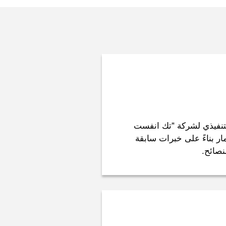
لتنفيذي لشركة "تك انفست
ار بناءً على خبرات سابقة
نصائح.