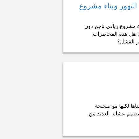
لتهور وبناء مشروع
ناء مشروع ريادي ناجح دون
م: هل هذه المخاطرات
ر الفشل؟
ناها لكنها مو صحيحة
أتصمم عشانه العديد من