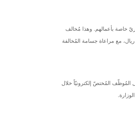
 تجاريّ خاصة بأعمالهم. وهذا مُخالف
 ريال، مع مراعاة جسامة المُخالفة
المُوظّف المُختصّ إلكترونيّاً خلال