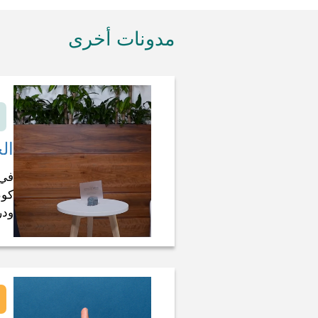
مدونات أخرى
ال
في 
كوم
ودر