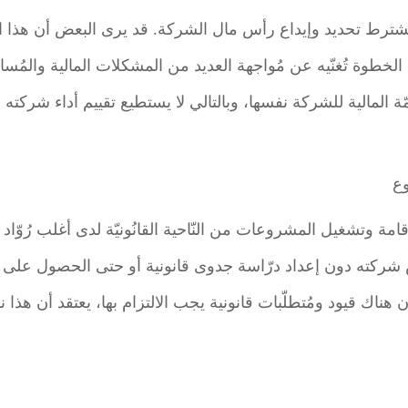
شترط تحديد وإيداع رأس مال الشركة. قد يرى البعض أن هذا 
خطوة تُغنّيه عن مُواجهة العديد من المشكلات المالية والمُساء
مّة المالية للشركة نفسها، وبالتالي لا يستطيع تقييم أداء شركته
وع
ة وتشغيل المشروعات من النّاحية القانُونيّة لدى أغلب رُوّاد
شركته دون إعداد درّاسة جدوى قانونية أو حتى الحصول على ا
ناك قيود ومُتطلّبات قانونية يجب الالتزام بها، يعتقد أن هذا ن