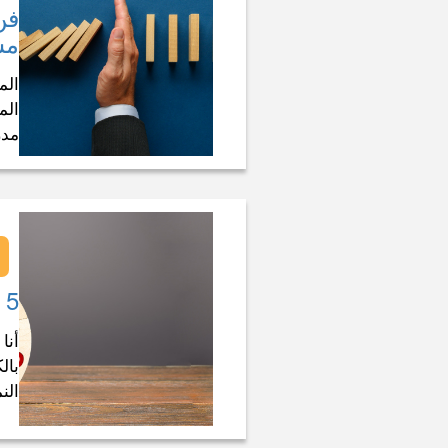
فن
مس
الم
الم
مدر
5 نماذج تحقق أرباح الشركات
أنا
بال
الن