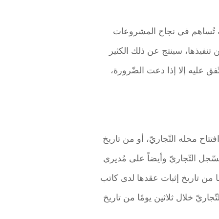
قة تُساهم في نجاح المشروعات
نفيذها، سينتج عن ذلك الكثير
فق عليه إلا إذا دعت الضّرورة،
تتاح محله التّجاريّ، أو من تاريخ
سّجل التّجاريّ وأيضاً على مُديري
ًا من تاريخ إثبات عقدها لدى كاتب
جاريّ خلال ثلاثين يومًا من تاريخ