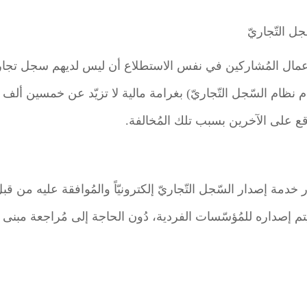
ل التّجاريّ
47% من رُوّاد الأعمال المُشاركين في نفس الاستطلاع أن ليس لديهم سجل
م نظام السّجل التّجاريّ) بغرامة مالية لا تزيّد عن خمسين ألف
قع على الآخرين بسبب تلك المُخالفة.
خدمة إصدار السّجل التّجاريّ إلكترونيّاً والمُوافقة عليه من قبل 