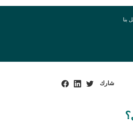
 بنا
شارك
؟