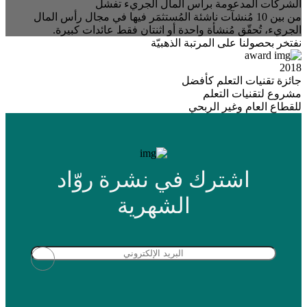
البيئي لرأس المال الاستثماري في المملكة العربية السعودية نموًا
سنويًا ناهز حوالي 1 مليار دولار. – MAGNiTT
تشمل القطاعات الأسرع نموًا في المملكة العربية السعودية
التكنولوجيا، والتكنولوجيا المالية، وخاصة التجارة الإلكترونية، والتي
من المتوقع أن تتجاوز قيمتها 13 مليار دولار بحلول عام 2025، وفقًا
لتقرير أجرته مجموعة بوسطن الاستشارية وميتا. – Harvard
Business Review
نفتخر بحصولنا على المرتبة الذهبيّة
2018
جائزة تقنيات التعلم كأفضل
مشروع لتقنيات التعلم
للقطاع العام وغير الربحي
اشترك في نشرة روّاد
الشهرية