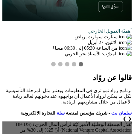
أهميّة التمويل الخارجي
ستارت سمارت, رياض
الاثنين, 27 أبريل
من الساعة 05:30 إلى 06:30 مساءً
المدرّب: الأستاذ بحر الحربي
قالوا عن روّاد
برنامج رواد نمو ثري في المعلومات ويعتبر مثل المرحلة التأسيسية
لكل ما يمكن لرواد الأعمال أن يواجهوه عند دخولهم لعالم ريادة
الأعمال من خلال مشاريعهم الريادية.
سلمان بت
- شريك مؤسس لمنصة
سلة
للتجارة الالكترونية
❯
❮
n 2022, the VC ecosystem in Saudi Arabia recorded YoY growth
nearing the $1Bn mark. - MAGNiTT في عام 2022، سجل النظام