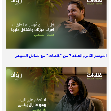
الموسم الثاني, الحلقة 7 من "غلطات" مع عماش السبيعي