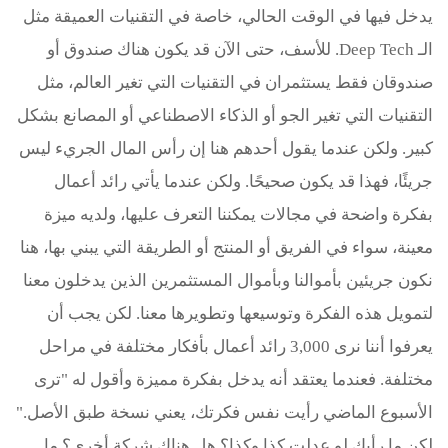
يدخل فيها في الوقت الحالي، خاصة في التقنيات العميقة مثل
الـ Deep Tech. للأسف، حتى الآن قد يكون هناك صندوق أو
صندوقان فقط يستثمران في التقنيات التي تغير العالم، مثل
التقنيات التي تغير الجو أو الذكاء الاصطناعي أو المصانع بشكل
كبير. ولكن عندما يقول أحدهم هنا إن رأس المال الجريء ليس
جريئًا، فهذا قد يكون صحيحًا. ولكن عندما يأتي رائد أعمال
بفكرة واضحة في مجالات يمكننا التعرف عليها، ولديه ميزة
معينة، سواء في الفريق أو المنتج أو الطريقة التي يبني بها، هنا
نكون جريئين بأموالنا وبأموال المستثمرين الذين يدخلون معنا
لتمويل هذه الفكرة وتوسيعها وتطويرها معنا. لكن يجب أن
يعرفوا أننا نرى 3,000 رائد أعمال بأفكار مختلفة في مراحل
مختلفة. فعندما يعتقد أنه يدخل بفكرة مميزة وأقول له "ترى
الأسبوع الماضي رأيت نفس فكرتك، يعني نسخة طبق الأصل."
لكن ما رأيك لو عدلت كذا وكذا؟ هل هناك شركة أخرى؟ ما